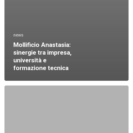
news
Mollificio Anastasia:
sinergie tra impresa,
università e
formazione tecnica
L’eredità
di
un
uomo
che