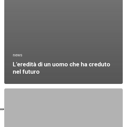
news
L’eredità di un uomo che ha creduto
nel futuro
Le
Molle
dietro
le